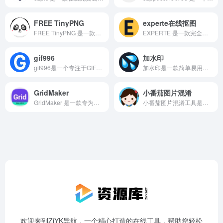
FREE TinyPNG
experte在线抠图
FREE TinyPNG 是一款完全免费的在线图片压缩工具，支持 WebP、PNG 和 JPEG 格式。它采用高级算法智能压缩图片，显著减少文件大小，同时保持高质量的图像显示效果。
EXPERTE 是一款完全免费的在线抠图工具，用户可以通过浏览器直接使用，无需注册或下载安装任何软件。
gif996
加水印
gif996是一个专注于GIF制作的网站，提供了免费和付费的功能选项。它的主要特点是简洁实用，用户可以根据需要选择不同的功能，制作出大小和清晰度不同的动图，满足各种需求。
加水印是一款简单易用的在线图片加水印工具。支持批量处理、自定义水印文字、位置、颜色和大小。保护您的图片，防止盗用。完全免费，无需注册。
GridMaker
小番茄图片混淆
GridMaker 是一款专为社交媒体图片设计的在线图片切割工具，特别适用于 Instagram 等平台。用户无需下载任何应用，只需通过浏览器即可轻松使用该工具。GridMaker 提供多种切割模式，包括九宫格、垂直切割、水平切割和自定义网格切割，满足不同场景的需求。
小番茄图片混淆工具是一款专业的图片加密软件，能够快速将高清图片转为乱码图，有效保护用户隐私。支持多种编辑功能，操作简单，适用于各类隐私图片保护场景。
欢迎来到ZiYK导航，一个精心打造的在线工具，帮助您轻松