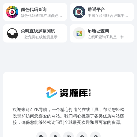
颜色代码查询
辟谣平台
颜色代码查询,在线颜色选择器,RGB颜色查询对照表提供颜色值的计算工具，以及几种颜色选择的工具，方便大家选择颜色，并将颜色转换成自己想要的格式。颜色代码查询工具是一个广泛应用于网页设计和开发中的工具，用于获取和转换颜色代码。
中国互联网联合辟谣平台是由中央网信办违法和不良信息举报中心主办、新华网承办的权威辟谣平台，致力于治理网络谣言、净化网络环境，构建清朗网络空间。
尖叫直线屏幕测试
ip地址查询
一款免费在线检测显示器的坏点、漏光、对比度和色彩表现等屏幕测试工具
在线IP查询工具是一种用于获取IP地址相关信息的在线服务，用户可以通过输入IP地址或域名来查询其地理位置、运营商信息、归属地等详细数据。
欢迎来到ZiYK导航，一个精心打造的在线工具，帮助您轻松
发现和访问您喜爱的网站。我们精心挑选了各类优质网站链
接，确保您能够轻松访问到全球最受欢迎和最可靠的资源。