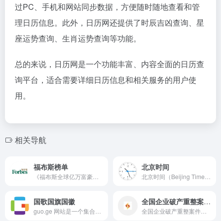
过PC、手机和网站同步数据，方便随时随地查看和管
理日历信息。此外，日历网还提供了时辰吉凶查询、星
座运势查询、生肖运势查询等功能。
总的来说，日历网是一个功能丰富、内容全面的日历查
询平台，适合需要详细日历信息和相关服务的用户使
用。
相关导航
福布斯榜单
北京时间
《福布斯全球亿万富豪榜》是全球最具权威性的财富排名之一，每年发布一次，全面呈现全球顶级富豪的财富变动与分布趋势。除亿万富豪榜外，福布斯还发布包括全球企业2000强、各地区富豪榜及行业领袖榜单在内的多项排行榜，涵盖商业、科技、投资与女性领导力等多个领域。
北京时间（Beijing Time）是中国的官方标准时间，通常称为中国标准时间（CST），其时区为UTC/GMT+8，即比格林威治时间（GMT）早8小时。北京时间由位于陕西西安的中国国家授时中心计算得出，并且自1992年起，中国不再实行夏令时。
国歌国旗国徽
全国企业破产重整案件信息网
guo.ge 网站是一个集合了世界各国国歌、国旗和国徽信息的资源平台。guo.ge网站允许用户通过国家名称或其英文缩写来查询他们感兴趣的国家的相关信息。
全国企业破产重整案件信息网官网，为提升破产案件审理的透明度和公信力，最高人民法院设立全国企业破产重整案件信息网（以下简称破产重整案件信息网），破产案件审判流程信息以及公告、法律文书、债务人信息等与破产程序有关的信息统一在破产重整案件信息网公布。