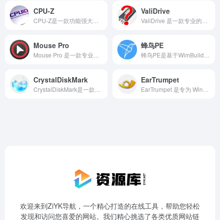
CPU-Z
ValiDrive
CPU-Z是一款功能强大的免费硬件检测工具，能够全面检测计算机硬件配置信息。作为专业的CPU检测软件，CPU-Z不仅能够准确识别处理器型号、核心参数，还能详细显示主板、内存、显卡等关键硬件信息，支持多种系统平台，检测速度快，操作简单。
ValiDrive 是一款专业的USB存储设备检测工具，能够准确验证U盘、移动硬盘等设备的真实容量。通过576个随机位置的数据存储与检索测试，有效识别虚假容量和欺诈性存储产品。
Mouse Pro
蜂鸟PE
Mouse Pro 是一款专业的演示辅助工具，专为提升演示效果和观众参与度而设计。它通过三大核心功能——高亮、放大和聚焦，帮助用户在屏幕上精准标记、放大细节并锁定焦点，确保关键信息清晰呈现。
蜂鸟PE是基于WimBuilder2构建的专业WinPE维护系统，专为追求安全、轻量、稳定与流畅体验的用户打造。这款系统集纯净无广告、极致小巧体积与强大维护功能于一身，是系统维护与故障排除的理想工具。
CrystalDiskMark
EarTrumpet
CrystalDiskMark是一款专业的硬盘性能测试软件，能够精准测量SSD和HDD的读写速度。通过顺序读写、随机读写等多种测试模式，全面评估硬盘性能表现，帮助用户判断硬盘是否满足日常使用或专业需求。
EarTrumpet 是专为 Windows 系统设计的高级音量控制工具，提供比系统默认音量管理更直观、高效的操作体验。它支持独立控制每个应用程序的音量，具备多声道音频可视化、独立混音器、可配置热键等功能。
欢迎来到ZiYK导航，一个精心打造的在线工具，帮助您轻松
发现和访问您喜爱的网站。我们精心挑选了各类优质网站链