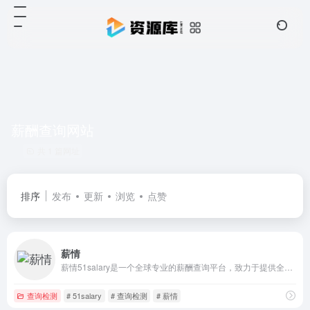
薪酬查询网站
共 1 篇网址
排序
发布
更新
浏览
点赞
薪情
薪情51salary是一个全球专业的薪酬查询平台，致力于提供全面的薪酬数据服务。该平台覆盖了69个行业，130多个城市，以及7000多个岗位的薪酬数据，并可以根据学历、工作经验和企业性质定制薪酬报告。此外，薪情51salary的数据更新频率较高，每季度更新一次，确保提供的薪酬数据与市场值趋近一致。
查询检测
# 51salary
# 查询检测
# 薪情