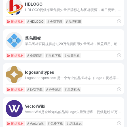
HDLOGO
HDLOGO提供海量免费矢量品牌标志与图标资源，每日更新。支持高质量可编辑格式，涵盖多领域品牌，无需注册即可快速下载，适用于设计、品牌研究及教育等多种场景。
图标素材
# HDLOGO
# 免费下载
# 品牌标识
菜鸟图标
菜鸟图标官网提供超过20万免费商用矢量图标，涵盖通用、动态、品牌、地图等丰富类别。资源均为高品质矢量格式，支持便捷搜索下载，助力设计师与开发者高效完成各类设计项目，提升工作效率。
图标素材
# 免费商用
# 图标下载
# 矢量图标
logosandtypes
Logosandtypes.com 是一个专业的品牌标志（Logo）灵感库与资源站，为设计师和品牌爱好者提供海量分类清晰的Logo案例。网站涵盖各行业、国家及设计师作品，更新及时，界面简洁，并提供免费SVG下载与详细设计过程解析，助力创意设计与趋势洞察。
图标素材
# SVG下载
# 分类展示
# 品牌标志
VectorWiki
VectorWiki是全球知名的品牌Logo矢量资源库，提供超过12万个高清可下载的SVG图标，涵盖各行业品牌标志，无需注册即可免费使用，支持多格式下载与便捷搜索，适合设计师快速获取高质量矢量素材。
图标素材
# VectorWiki
# 免费下载
# 品牌标志