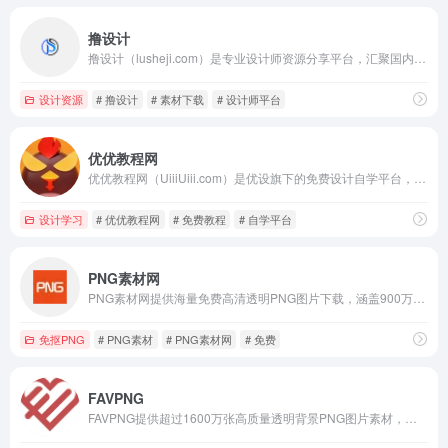
撸设计
撸设计（lusheji.com）是专业设计师资源分享平台，汇聚国内外优质设计素材与原创作品，提供海报、插画、UI、动效等高清资源下载，并打造设计师交流社区，助力灵感获取与专业成长。
设计资源
# 撸设计
# 素材下载
# 设计师平台
优优教程网
优优教程网（UiiiUiii.com）是优设旗下的免费设计自学平台，提供Photoshop、AI、AE、C4D等软件从入门到精通的系统教程、实战案例及资源下载，助力设计师高效提升技能。
设计学习
# 优优教程网
# 免费教程
# 自学平台
PNG素材网
PNG素材网提供海量免费高清透明PNG图片下载，涵盖900万+免抠素材、图标及设计元素，持续更新，适用于平面、网页及UI设计，助力创意高效实现。
免抠PNG
# PNG素材
# PNG素材网
# 免费
FAVPNG
FAVPNG提供超过1600万张高质量透明背景PNG图片素材，分类详尽，满足各类设计需求。普通用户每日限免下载2个文件，升级会员可享无限下载。需注册账户使用，是设计师高效抠图与合成的专业资源平台。