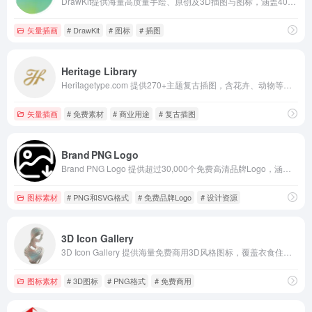
DrawKit提供海量高质量手绘、原创及3D插图与图标，涵盖400+免费插画和300+图标，支持SVG/PNG格式及在线编辑。提供免费及Pro订阅计划，适用于个人与商业设计项目，助力设计师高效获取创意素材。
矢量插画
# DrawKit
# 图标
# 插图
Heritage Library
Heritagetype.com 提供270+主题复古插图，含花卉、动物等欧式风格素材，源自旧海报杂志，适用于包装及海报设计。其Heritage Library免费素材库含160+款可商用插图，无需注册即可下载，同时提供免费图库与视频资源。
矢量插画
# 免费素材
# 商业用途
# 复古插图
Brand PNG Logo
Brand PNG Logo 提供超过30,000个免费高清品牌Logo，涵盖PNG与SVG格式及透明背景。无需注册，一键下载或获取CDN链接，适用于设计、演示与开发，助您快速提升工作效率。
图标素材
# PNG和SVG格式
# 免费品牌Logo
# 设计资源
3D Icon Gallery
3D Icon Gallery 提供海量免费商用3D风格图标，覆盖衣食住行、科技办公等全类别。所有图标均为高清PNG格式、透明背景，无需注册即可下载，适合UI设计、网页、演示文稿及商业项目使用。
图标素材
# 3D图标
# PNG格式
# 免费商用