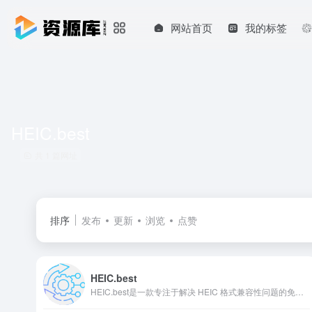
网站首页
我的标签
HEIC.best
共 1 篇网址
排序
发布
更新
浏览
点赞
HEIC.best
HEIC.best是一款专注于解决 HEIC 格式兼容性问题的免费在线工具,HEIC图像转换器，支持将 iPhone 或其他设备生成的 HEIC 图片批量转换为 JPG、JPEG、PNG 等通用格式，或合并为 PDF 文件。其核心优势在于无需下载软件，通过浏览器即可完成操作，适配 Mac、Windows、iOS 等多平台设备，极大提升了跨平台使用的便捷性。